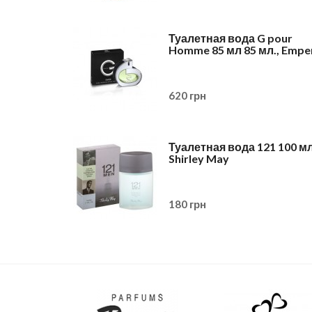
 вода
Туалетная вода G pour
Парфюмированная в
 Rasasi
Homme 85 мл 85 мл., Empe
Instincts 90 мл., Rasasi
620 грн
600 грн
y 40/50 мл.,
Туалетная вода 121 100 мл
Туалетная вода VR On
Shirley May
мл., Lotus Valley
180 грн
180 грн