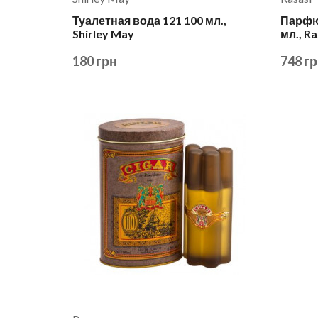
Туалетная вода 121 100 мл.,
Парфюм
Shirley May
мл., Ra
180 грн
748 г