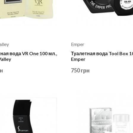
alley
Emper
ная вода VR One 100 мл.,
Туалетная вода Tool Box 10
alley
Emper
рн
750 грн