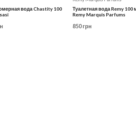
ерная вода Chastity 100
Туалетная вода Remy 100 м
sasi
Remy Marquis Parfums
рн
850 грн