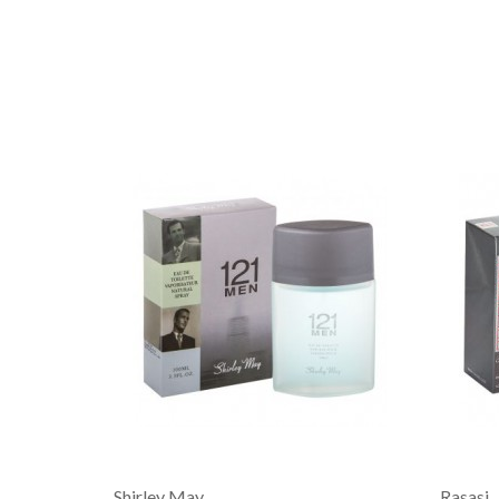
Shirley May
Rasasi