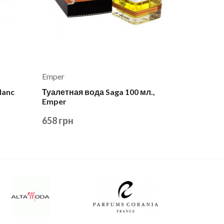
Emper
lanc
Туалетная вода Saga 100 мл.,
Emper
658 грн