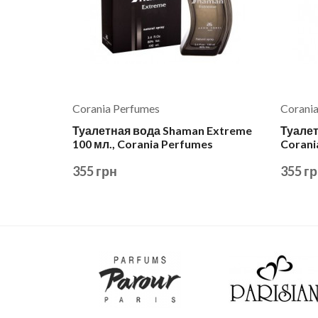
Corania Perfumes
Corani
Туалетная вода Shaman Extreme
Туалет
100 мл., Corania Perfumes
Corani
355 грн
355 г